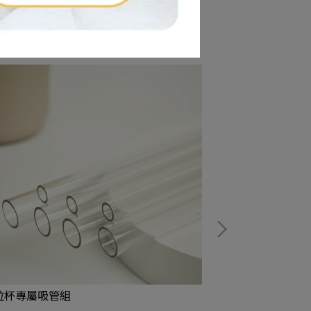
拉杯專屬吸管組
拉拉杯配件-專