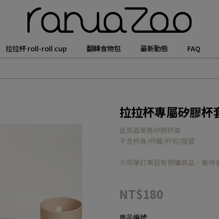
拉拉杯 roll-roll cup
翻轉食物包
最新動態
FAQ
拉拉杯專屬矽膠杯
此頁面單售矽膠杯套
不含杯身/杯蓋/杯包/吸管
※同筆訂單若有預購商品，需待
NT$180
商品編號: