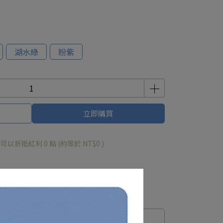
湖水綠
粉紫
立即購買
 」可以折抵紅利
0
點 (約等於
NT$0
)
運送方式