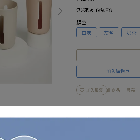
供貨狀況:
尚有庫存
顏色
白灰
灰藍
奶茶
加入購物車
加入最愛
此商品 「 最高
規格說明