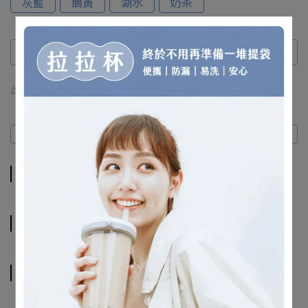
灰藍
鵝黃
湖水
奶茶
此商品 「 最高 」可以折抵紅利
0
點 (約等於
NT$0
)
商品介紹
規格說明
運送方式
商品介紹
規格說明
運送方式